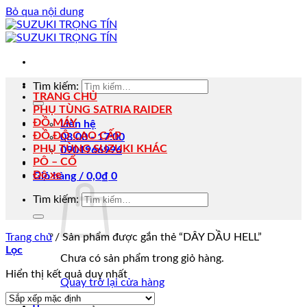
Bỏ qua nội dung
Tìm kiếm:
TRANG CHỦ
PHỤ TÙNG SATRIA RAIDER
ĐỒ MÁY
Liên hệ
ĐỒ ĐỘ CAO CẤP
08:00 - 17:00
PHỤ TÙNG SUZUKI KHÁC
0901966996
PÔ – CỔ
Độ xe
Giỏ hàng /
0,0
₫
0
Tìm kiếm:
Trang chủ
/
Sản phẩm được gắn thẻ “DÂY DẦU HELL”
Lọc
Chưa có sản phẩm trong giỏ hàng.
Hiển thị kết quả duy nhất
Quay trở lại cửa hàng
0