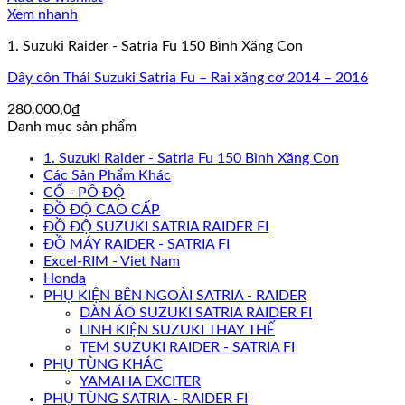
Xem nhanh
1. Suzuki Raider - Satria Fu 150 Bình Xăng Con
Dây côn Thái Suzuki Satria Fu – Rai xăng cơ 2014 – 2016
280.000,0
₫
Danh mục sản phẩm
1. Suzuki Raider - Satria Fu 150 Bình Xăng Con
Các Sản Phẩm Khác
CỔ - PÔ ĐỘ
ĐỒ ĐỘ CAO CẤP
ĐỒ ĐỘ SUZUKI SATRIA RAIDER FI
ĐỒ MÁY RAIDER - SATRIA FI
Excel-RIM - Viet Nam
Honda
PHỤ KIỆN BÊN NGOÀI SATRIA - RAIDER
DÀN ÁO SUZUKI SATRIA RAIDER FI
LINH KIỆN SUZUKI THAY THẾ
TEM SUZUKI RAIDER - SATRIA FI
PHỤ TÙNG KHÁC
YAMAHA EXCITER
PHỤ TÙNG SATRIA - RAIDER FI