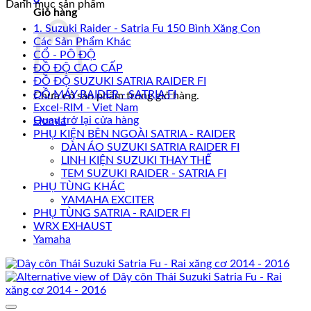
Danh mục sản phẩm
Giỏ hàng
1. Suzuki Raider - Satria Fu 150 Bình Xăng Con
Các Sản Phẩm Khác
CỔ - PÔ ĐỘ
ĐỒ ĐỘ CAO CẤP
ĐỒ ĐỘ SUZUKI SATRIA RAIDER FI
ĐỒ MÁY RAIDER - SATRIA FI
Chưa có sản phẩm trong giỏ hàng.
Excel-RIM - Viet Nam
Quay trở lại cửa hàng
Honda
PHỤ KIỆN BÊN NGOÀI SATRIA - RAIDER
DÀN ÁO SUZUKI SATRIA RAIDER FI
LINH KIỆN SUZUKI THAY THẾ
TEM SUZUKI RAIDER - SATRIA FI
PHỤ TÙNG KHÁC
YAMAHA EXCITER
PHỤ TÙNG SATRIA - RAIDER FI
WRX EXHAUST
Yamaha