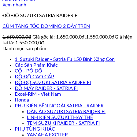
Xem nhanh
ĐỒ ĐỘ SUZUKI SATRIA RAIDER FI
CÙM TĂNG TỐC DOMINO 2 DÂY TRÊN
1.650.000,0
₫
Giá gốc là: 1.650.000,0₫.
1.550.000,0
₫
Giá hiện
tại là: 1.550.000,0₫.
Danh mục sản phẩm
1. Suzuki Raider - Satria Fu 150 Bình Xăng Con
Các Sản Phẩm Khác
CỔ - PÔ ĐỘ
ĐỒ ĐỘ CAO CẤP
ĐỒ ĐỘ SUZUKI SATRIA RAIDER FI
ĐỒ MÁY RAIDER - SATRIA FI
Excel-RIM - Viet Nam
Honda
PHỤ KIỆN BÊN NGOÀI SATRIA - RAIDER
DÀN ÁO SUZUKI SATRIA RAIDER FI
LINH KIỆN SUZUKI THAY THẾ
TEM SUZUKI RAIDER - SATRIA FI
PHỤ TÙNG KHÁC
YAMAHA EXCITER