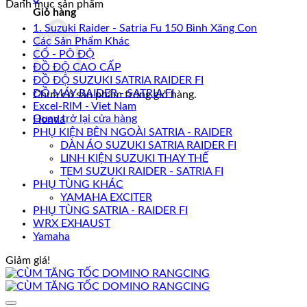
Danh mục sản phẩm
Giỏ hàng
1. Suzuki Raider - Satria Fu 150 Bình Xăng Con
Các Sản Phẩm Khác
CỔ - PÔ ĐỘ
ĐỒ ĐỘ CAO CẤP
ĐỒ ĐỘ SUZUKI SATRIA RAIDER FI
ĐỒ MÁY RAIDER - SATRIA FI
Chưa có sản phẩm trong giỏ hàng.
Excel-RIM - Viet Nam
Quay trở lại cửa hàng
Honda
PHỤ KIỆN BÊN NGOÀI SATRIA - RAIDER
DÀN ÁO SUZUKI SATRIA RAIDER FI
LINH KIỆN SUZUKI THAY THẾ
TEM SUZUKI RAIDER - SATRIA FI
PHỤ TÙNG KHÁC
YAMAHA EXCITER
PHỤ TÙNG SATRIA - RAIDER FI
WRX EXHAUST
Yamaha
Giảm giá!