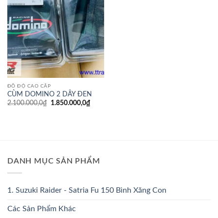
ĐỒ ĐỘ CAO CẤP
CÙM DOMINO 2 DÂY ĐEN
Giá
Giá
2.100.000,0
₫
1.850.000,0
₫
gốc
hiện
là:
tại
2.100.000,0₫.
là:
1.850.000,0₫.
DANH MỤC SẢN PHẨM
1. Suzuki Raider - Satria Fu 150 Bình Xăng Con
Các Sản Phẩm Khác