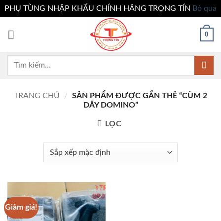
PHỤ TÙNG NHẬP KHẨU CHÍNH HÃNG TRỌNG TÍN
Bỏ qua
Bỏ
0
qua
nội
dung
Tìm
kiếm:
TRANG CHỦ
/
SẢN PHẨM ĐƯỢC GẮN THẺ “CÙM 2
DÂY DOMINO”
LỌC
Giảm giá!
Add to
wishlist