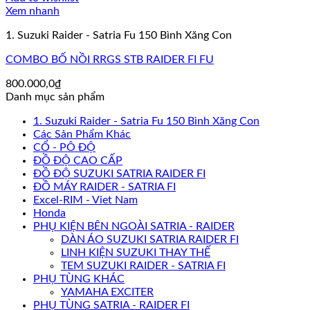
Xem nhanh
1. Suzuki Raider - Satria Fu 150 Bình Xăng Con
COMBO BỐ NỒI RRGS STB RAIDER FI FU
800.000,0
₫
Danh mục sản phẩm
1. Suzuki Raider - Satria Fu 150 Bình Xăng Con
Các Sản Phẩm Khác
CỔ - PÔ ĐỘ
ĐỒ ĐỘ CAO CẤP
ĐỒ ĐỘ SUZUKI SATRIA RAIDER FI
ĐỒ MÁY RAIDER - SATRIA FI
Excel-RIM - Viet Nam
Honda
PHỤ KIỆN BÊN NGOÀI SATRIA - RAIDER
DÀN ÁO SUZUKI SATRIA RAIDER FI
LINH KIỆN SUZUKI THAY THẾ
TEM SUZUKI RAIDER - SATRIA FI
PHỤ TÙNG KHÁC
YAMAHA EXCITER
PHỤ TÙNG SATRIA - RAIDER FI