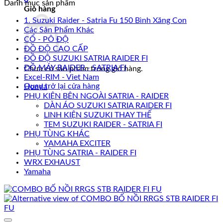
Danh mục sản phẩm
Giỏ hàng
1. Suzuki Raider - Satria Fu 150 Bình Xăng Con
Các Sản Phẩm Khác
CỔ - PÔ ĐỘ
ĐỒ ĐỘ CAO CẤP
ĐỒ ĐỘ SUZUKI SATRIA RAIDER FI
ĐỒ MÁY RAIDER - SATRIA FI
Chưa có sản phẩm trong giỏ hàng.
Excel-RIM - Viet Nam
Quay trở lại cửa hàng
Honda
PHỤ KIỆN BÊN NGOÀI SATRIA - RAIDER
DÀN ÁO SUZUKI SATRIA RAIDER FI
LINH KIỆN SUZUKI THAY THẾ
TEM SUZUKI RAIDER - SATRIA FI
PHỤ TÙNG KHÁC
YAMAHA EXCITER
PHỤ TÙNG SATRIA - RAIDER FI
WRX EXHAUST
Yamaha