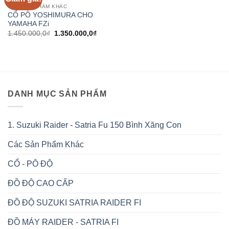
wishlist
CÁC SẢN PHẨM KHÁC
CỔ PÔ YOSHIMURA CHO
YAMAHA FZi
Giá
Giá
1.450.000,0
₫
1.350.000,0
₫
gốc
hiện
là:
tại
1.450.000,0₫.
là:
1.350.000,0₫.
DANH MỤC SẢN PHẨM
1. Suzuki Raider - Satria Fu 150 Bình Xăng Con
Các Sản Phẩm Khác
CỔ - PÔ ĐỘ
ĐỒ ĐỘ CAO CẤP
ĐỒ ĐỘ SUZUKI SATRIA RAIDER FI
ĐỒ MÁY RAIDER - SATRIA FI