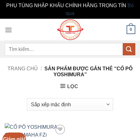
PHỤ TÙNG NHẬP KHẨU CHÍNH HÃNG TRỌNG TÍN
Bỏ
qua
Bỏ
0
qua
nội
dung
Tìm
kiếm:
TRANG CHỦ
/
SẢN PHẨM ĐƯỢC GẮN THẺ “CỔ PÔ
YOSHIMURA”
LỌC
Giảm giá!
Add to