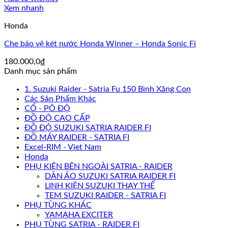
Xem nhanh
Honda
Che bảo vệ két nước Honda Winner – Honda Sonic Fi
180.000,0
₫
Danh mục sản phẩm
1. Suzuki Raider - Satria Fu 150 Bình Xăng Con
Các Sản Phẩm Khác
CỔ - PÔ ĐỘ
ĐỒ ĐỘ CAO CẤP
ĐỒ ĐỘ SUZUKI SATRIA RAIDER FI
ĐỒ MÁY RAIDER - SATRIA FI
Excel-RIM - Viet Nam
Honda
PHỤ KIỆN BÊN NGOÀI SATRIA - RAIDER
DÀN ÁO SUZUKI SATRIA RAIDER FI
LINH KIỆN SUZUKI THAY THẾ
TEM SUZUKI RAIDER - SATRIA FI
PHỤ TÙNG KHÁC
YAMAHA EXCITER
PHỤ TÙNG SATRIA - RAIDER FI