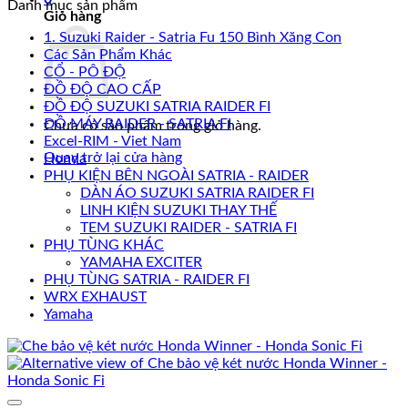
Danh mục sản phẩm
Giỏ hàng
1. Suzuki Raider - Satria Fu 150 Bình Xăng Con
Các Sản Phẩm Khác
CỔ - PÔ ĐỘ
ĐỒ ĐỘ CAO CẤP
ĐỒ ĐỘ SUZUKI SATRIA RAIDER FI
ĐỒ MÁY RAIDER - SATRIA FI
Chưa có sản phẩm trong giỏ hàng.
Excel-RIM - Viet Nam
Quay trở lại cửa hàng
Honda
PHỤ KIỆN BÊN NGOÀI SATRIA - RAIDER
DÀN ÁO SUZUKI SATRIA RAIDER FI
LINH KIỆN SUZUKI THAY THẾ
TEM SUZUKI RAIDER - SATRIA FI
PHỤ TÙNG KHÁC
YAMAHA EXCITER
PHỤ TÙNG SATRIA - RAIDER FI
WRX EXHAUST
Yamaha