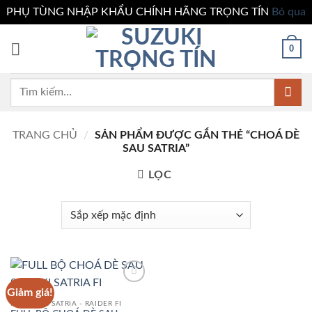
PHỤ TÙNG NHẬP KHẨU CHÍNH HÃNG TRỌNG TÍN
Bỏ qua
Bỏ
0
qua
nội
dung
Tìm
kiếm:
TRANG CHỦ
/
SẢN PHẨM ĐƯỢC GẮN THẺ “CHOÁ DÈ
SAU SATRIA”
LỌC
Giảm giá!
Add to
wishlist
PHỤ TÙNG SATRIA - RAIDER FI