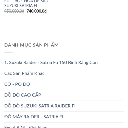
FULL BỘ CHOÁ DÈ SAU
SUZUKI SATRIA FI
Giá
Giá
950.000,0
₫
740.000,0
₫
gốc
hiện
là:
tại
950.000,0₫.
là:
740.000,0₫.
DANH MỤC SẢN PHẨM
1. Suzuki Raider - Satria Fu 150 Bình Xăng Con
Các Sản Phẩm Khác
CỔ - PÔ ĐỘ
ĐỒ ĐỘ CAO CẤP
ĐỒ ĐỘ SUZUKI SATRIA RAIDER FI
ĐỒ MÁY RAIDER - SATRIA FI
Excel-RIM - Viet Nam