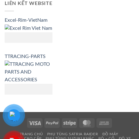
LIÊN KẾT WEBSITE
Excel-Rim-VietNam
TTRACING-PARTS
Visa
PayPal
Stripe
MasterCard
Cash
On
TRANG CHỦ
PHỤ TÙNG SATRIA RAIDER
ĐỒ MÁY
Delivery
ĐỒ ĐỘ CAO CẤP
PHỤ TÙNG SUZUKI KHÁC
PÔ – CỔ
ĐỘ XE