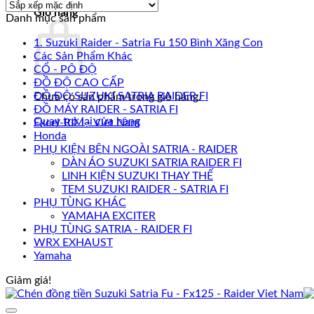
Giỏ hàng
Danh mục sản phẩm
1. Suzuki Raider - Satria Fu 150 Bình Xăng Con
Các Sản Phẩm Khác
CỔ - PÔ ĐỘ
ĐỒ ĐỘ CAO CẤP
ĐỒ ĐỘ SUZUKI SATRIA RAIDER FI
Chưa có sản phẩm trong giỏ hàng.
ĐỒ MÁY RAIDER - SATRIA FI
Quay trở lại cửa hàng
Excel-RIM - Viet Nam
Honda
PHỤ KIỆN BÊN NGOÀI SATRIA - RAIDER
DÀN ÁO SUZUKI SATRIA RAIDER FI
LINH KIỆN SUZUKI THAY THẾ
TEM SUZUKI RAIDER - SATRIA FI
PHỤ TÙNG KHÁC
YAMAHA EXCITER
PHỤ TÙNG SATRIA - RAIDER FI
WRX EXHAUST
Yamaha
Giảm giá!