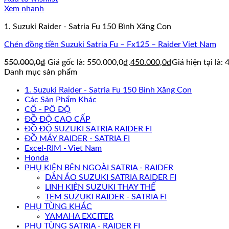
Xem nhanh
1. Suzuki Raider - Satria Fu 150 Bình Xăng Con
Chén đồng tiền Suzuki Satria Fu – Fx125 – Raider Viet Nam
550.000,0
₫
Giá gốc là: 550.000,0₫.
450.000,0
₫
Giá hiện tại là:
Danh mục sản phẩm
1. Suzuki Raider - Satria Fu 150 Bình Xăng Con
Các Sản Phẩm Khác
CỔ - PÔ ĐỘ
ĐỒ ĐỘ CAO CẤP
ĐỒ ĐỘ SUZUKI SATRIA RAIDER FI
ĐỒ MÁY RAIDER - SATRIA FI
Excel-RIM - Viet Nam
Honda
PHỤ KIỆN BÊN NGOÀI SATRIA - RAIDER
DÀN ÁO SUZUKI SATRIA RAIDER FI
LINH KIỆN SUZUKI THAY THẾ
TEM SUZUKI RAIDER - SATRIA FI
PHỤ TÙNG KHÁC
YAMAHA EXCITER
PHỤ TÙNG SATRIA - RAIDER FI