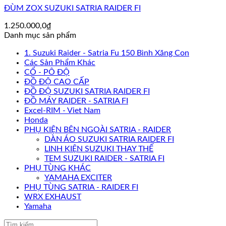
ĐÙM ZOX SUZUKI SATRIA RAIDER FI
1.250.000,0
₫
Danh mục sản phẩm
1. Suzuki Raider - Satria Fu 150 Bình Xăng Con
Các Sản Phẩm Khác
CỔ - PÔ ĐỘ
ĐỒ ĐỘ CAO CẤP
ĐỒ ĐỘ SUZUKI SATRIA RAIDER FI
ĐỒ MÁY RAIDER - SATRIA FI
Excel-RIM - Viet Nam
Honda
PHỤ KIỆN BÊN NGOÀI SATRIA - RAIDER
DÀN ÁO SUZUKI SATRIA RAIDER FI
LINH KIỆN SUZUKI THAY THẾ
TEM SUZUKI RAIDER - SATRIA FI
PHỤ TÙNG KHÁC
YAMAHA EXCITER
PHỤ TÙNG SATRIA - RAIDER FI
WRX EXHAUST
Yamaha