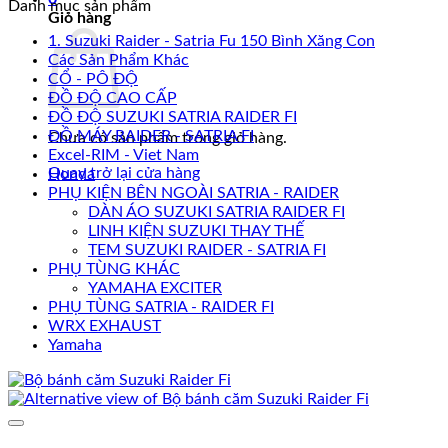
Danh mục sản phẩm
Giỏ hàng
1. Suzuki Raider - Satria Fu 150 Bình Xăng Con
Các Sản Phẩm Khác
CỔ - PÔ ĐỘ
ĐỒ ĐỘ CAO CẤP
ĐỒ ĐỘ SUZUKI SATRIA RAIDER FI
ĐỒ MÁY RAIDER - SATRIA FI
Chưa có sản phẩm trong giỏ hàng.
Excel-RIM - Viet Nam
Quay trở lại cửa hàng
Honda
PHỤ KIỆN BÊN NGOÀI SATRIA - RAIDER
DÀN ÁO SUZUKI SATRIA RAIDER FI
LINH KIỆN SUZUKI THAY THẾ
TEM SUZUKI RAIDER - SATRIA FI
PHỤ TÙNG KHÁC
YAMAHA EXCITER
PHỤ TÙNG SATRIA - RAIDER FI
WRX EXHAUST
Yamaha