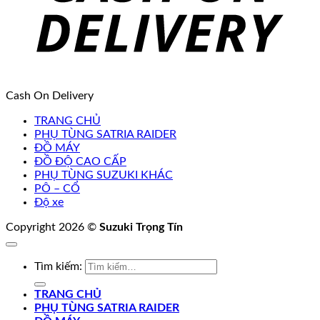
Cash On Delivery
TRANG CHỦ
PHỤ TÙNG SATRIA RAIDER
ĐỒ MÁY
ĐỒ ĐỘ CAO CẤP
PHỤ TÙNG SUZUKI KHÁC
PÔ – CỔ
Độ xe
Copyright 2026 ©
Suzuki Trọng Tín
Tìm kiếm:
TRANG CHỦ
PHỤ TÙNG SATRIA RAIDER