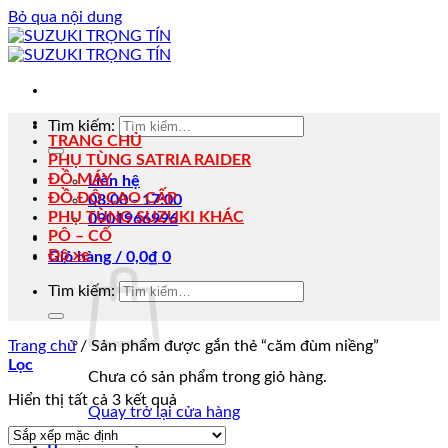
Bỏ qua nội dung
Tìm kiếm:
TRANG CHỦ
PHỤ TÙNG SATRIA RAIDER
ĐỒ MÁY
Liên hệ
ĐỒ ĐỘ CAO CẤP
08:00 - 17:00
PHỤ TÙNG SUZUKI KHÁC
0901966996
PÔ – CỔ
Độ xe
Giỏ hàng /
0,0
₫
0
Tìm kiếm:
Trang chủ
/
Sản phẩm được gắn thẻ “căm đùm niềng”
Lọc
Chưa có sản phẩm trong giỏ hàng.
Hiển thị tất cả 3 kết quả
Quay trở lại cửa hàng
0