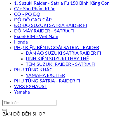
1. Suzuki Raider - Satria Fu 150 Bình Xăng Con
Các Sản Phẩm Khác
CỔ - PÔ ĐỘ
ĐỒ ĐỘ CAO CẤP
ĐỒ ĐỘ SUZUKI SATRIA RAIDER FI
ĐỒ MÁY RAIDER - SATRIA FI
Excel-RIM - Viet Nam
Honda
PHỤ KIỆN BÊN NGOÀI SATRIA - RAIDER
DÀN ÁO SUZUKI SATRIA RAIDER FI
LINH KIỆN SUZUKI THAY THẾ
TEM SUZUKI RAIDER - SATRIA FI
PHỤ TÙNG KHÁC
YAMAHA EXCITER
PHỤ TÙNG SATRIA - RAIDER FI
WRX EXHAUST
Yamaha
BẢN ĐỒ ĐẾN SHOP