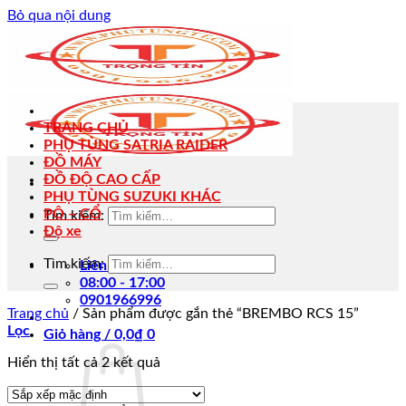
Bỏ qua nội dung
TRANG CHỦ
PHỤ TÙNG SATRIA RAIDER
ĐỒ MÁY
ĐỒ ĐỘ CAO CẤP
PHỤ TÙNG SUZUKI KHÁC
PÔ – CỔ
Tìm kiếm:
Độ xe
Tìm kiếm:
Liên hệ
08:00 - 17:00
0901966996
Trang chủ
/
Sản phẩm được gắn thẻ “BREMBO RCS 15”
Lọc
Giỏ hàng /
0,0
₫
0
Hiển thị tất cả 2 kết quả