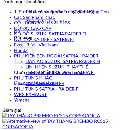
Danh mục sản phẩm
1. Suzuki Raider - Satria Fu 150 Bình Xăng Con
Chưa có sản phẩm trong giỏ hàng.
Các Sản Phẩm Khác
Quay trở lại cửa hàng
CỔ - PÔ ĐỘ
ĐỒ ĐỘ CAO CẤP
0
ĐỒ ĐỘ SUZUKI SATRIA RAIDER FI
Giỏ hàng
ĐỒ MÁY RAIDER - SATRIA FI
Excel-RIM - Viet Nam
Honda
PHỤ KIỆN BÊN NGOÀI SATRIA - RAIDER
DÀN ÁO SUZUKI SATRIA RAIDER FI
LINH KIỆN SUZUKI THAY THẾ
Chưa có sản phẩm trong giỏ hàng.
TEM SUZUKI RAIDER - SATRIA FI
PHỤ TÙNG KHÁC
Quay trở lại cửa hàng
YAMAHA EXCITER
PHỤ TÙNG SATRIA - RAIDER FI
WRX EXHAUST
Yamaha
Giảm giá!