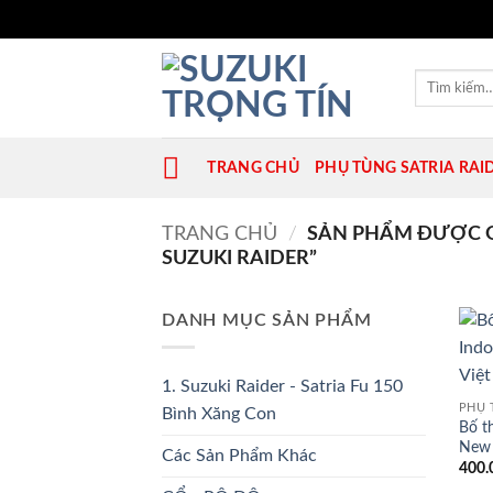
Bỏ
qua
Tìm
kiếm:
nội
dung
TRANG CHỦ
PHỤ TÙNG SATRIA RAI
TRANG CHỦ
/
SẢN PHẨM ĐƯỢC G
SUZUKI RAIDER”
DANH MỤC SẢN PHẨM
1. Suzuki Raider - Satria Fu 150
PHỤ 
Bình Xăng Con
Bố t
New 
Các Sản Phẩm Khác
400.