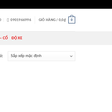
0
0
0901966996
GIỎ HÀNG /
0,0
₫
– CỔ
ĐỘ XE
ất