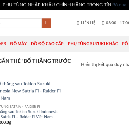
PHỤ TÙNG NHẬP KHẨU CHÍNH HÃNG TRỌNG TÍN
Bỏ qua
LIÊN HỆ
08:00 - 17:0
DER
ĐỒ MÁY
ĐỒ ĐỘ CAO CẤP
PHỤ TÙNG SUZUKI KHÁC
PÔ 
ẮN THẺ “BỐ THẮNG TRƯỚC
Hiển thị kết quả duy nh
Add to
wishlist
TÙNG SATRIA - RAIDER FI
hắng sau Tokico Suzuki Indonesia
Satria Fi – Raider Fi Việt Nam
000,0
₫