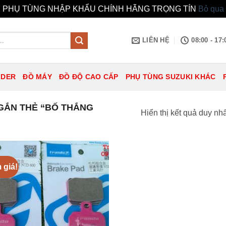
PHỤ TÙNG NHẬP KHẨU CHÍNH HÃNG TRỌNG TÍN
Bỏ qua
LIÊN HỆ
08:00 - 17:
IDER
ĐỒ MÁY
ĐỒ ĐỘ CAO CẤP
PHỤ TÙNG SUZUKI KHÁC
GẮN THẺ “BỐ THẮNG
Hiển thị kết quả duy nhấ
 giá!
Add to
wishlist