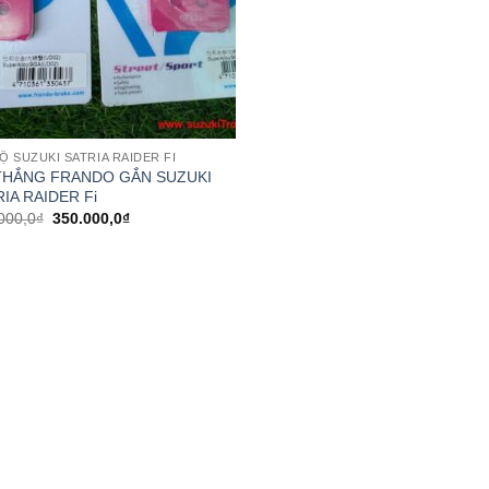
Ộ SUZUKI SATRIA RAIDER FI
THẮNG FRANDO GẮN SUZUKI
IA RAIDER Fi
Giá
Giá
000,0
₫
350.000,0
₫
gốc
hiện
là:
tại
380.000,0₫.
là:
350.000,0₫.