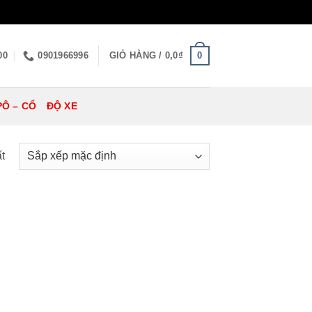
0
00
0901966996
GIỎ HÀNG /
0,0
₫
PÔ – CỔ
ĐỘ XE
t