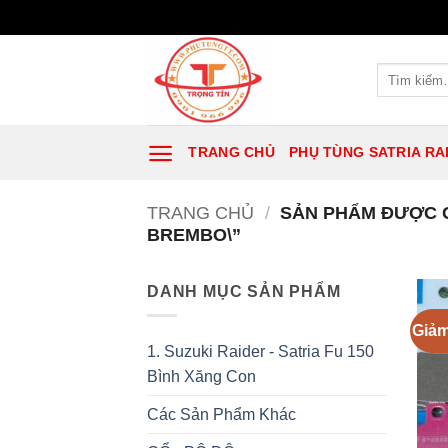
Bỏ
qua
Tìm
kiếm:
nội
dung
TRANG CHỦ
PHỤ TÙNG SATRIA RA
TRANG CHỦ
/
SẢN PHẨM ĐƯỢC 
BREMBO\”
DANH MỤC SẢN PHẨM
Giảm
1. Suzuki Raider - Satria Fu 150
Bình Xăng Con
Các Sản Phẩm Khác