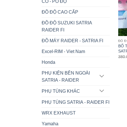
CỔ - PÔ ĐỘ
ĐỒ ĐỘ CAO CẤP
ĐỒ ĐỘ SUZUKI SATRIA
RAIDER FI
ĐỒ MÁY RAIDER - SATRIA FI
ĐỒ Đ
BỐ 
SATR
Excel-RIM - Viet Nam
380.
Honda
PHỤ KIỆN BÊN NGOÀI
SATRIA - RAIDER
PHỤ TÙNG KHÁC
PHỤ TÙNG SATRIA - RAIDER FI
WRX EXHAUST
Yamaha