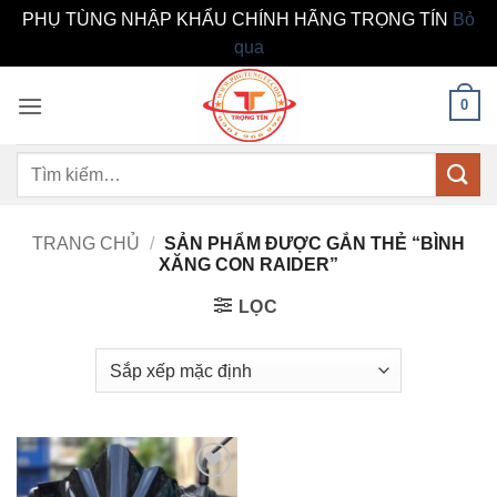
PHỤ TÙNG NHẬP KHẨU CHÍNH HÃNG TRỌNG TÍN
Bỏ
qua
Bỏ
0
qua
nội
dung
Tìm
kiếm:
TRANG CHỦ
/
SẢN PHẨM ĐƯỢC GẮN THẺ “BÌNH
XĂNG CON RAIDER”
LỌC
Add to