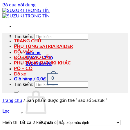
Bỏ qua nội dung
Tìm kiếm:
TRANG CHỦ
PHỤ TÙNG SATRIA RAIDER
ĐỒ MÁY
Liên hệ
ĐỒ ĐỘ CAO CẤP
08:00 - 17:00
PHỤ TÙNG SUZUKI KHÁC
0901966996
PÔ – CỔ
Độ xe
0
Giỏ hàng /
0,0
₫
Tìm kiếm:
Trang chủ
/
Sản phẩm được gắn thẻ “Báo số Suzuki”
Lọc
Chưa có sản phẩm trong giỏ hàng.
Hiển thị tất cả 2 kết quả