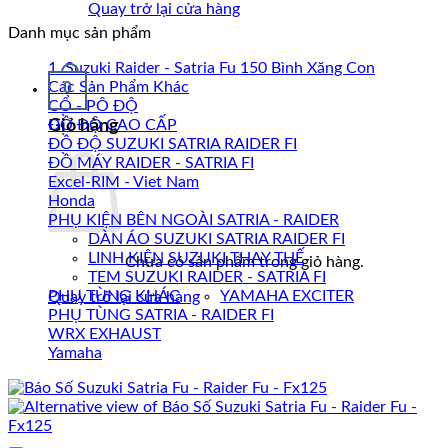
Quay trở lại cửa hàng
Danh mục sản phẩm
1. Suzuki Raider - Satria Fu 150 Bình Xăng Con
0
Các Sản Phẩm Khác
CỔ - PÔ ĐỘ
Giỏ hàng
ĐỒ ĐỘ CAO CẤP
ĐỒ ĐỘ SUZUKI SATRIA RAIDER FI
ĐỒ MÁY RAIDER - SATRIA FI
Excel-RIM - Viet Nam
Honda
PHỤ KIỆN BÊN NGOÀI SATRIA - RAIDER
DÀN ÁO SUZUKI SATRIA RAIDER FI
LINH KIỆN SUZUKI THAY THẾ
Chưa có sản phẩm trong giỏ hàng.
TEM SUZUKI RAIDER - SATRIA FI
PHỤ TÙNG KHÁC
YAMAHA EXCITER
Quay trở lại cửa hàng
PHỤ TÙNG SATRIA - RAIDER FI
WRX EXHAUST
Yamaha