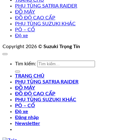
TRANG CHỦ
PHỤ TÙNG SATRIA RAIDER
ĐỒ MÁY
ĐỒ ĐỘ CAO CẤP
PHỤ TÙNG SUZUKI KHÁC
PÔ – CỔ
Độ xe
Copyright 2026 ©
Suzuki Trọng Tín
Tìm kiếm:
TRANG CHỦ
PHỤ TÙNG SATRIA RAIDER
ĐỒ MÁY
ĐỒ ĐỘ CAO CẤP
PHỤ TÙNG SUZUKI KHÁC
PÔ – CỔ
Độ xe
Đăng nhập
Newsletter