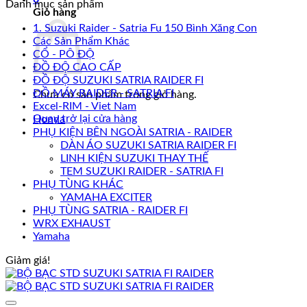
Danh mục sản phẩm
Giỏ hàng
1. Suzuki Raider - Satria Fu 150 Bình Xăng Con
Các Sản Phẩm Khác
CỔ - PÔ ĐỘ
ĐỒ ĐỘ CAO CẤP
ĐỒ ĐỘ SUZUKI SATRIA RAIDER FI
ĐỒ MÁY RAIDER - SATRIA FI
Chưa có sản phẩm trong giỏ hàng.
Excel-RIM - Viet Nam
Quay trở lại cửa hàng
Honda
PHỤ KIỆN BÊN NGOÀI SATRIA - RAIDER
DÀN ÁO SUZUKI SATRIA RAIDER FI
LINH KIỆN SUZUKI THAY THẾ
TEM SUZUKI RAIDER - SATRIA FI
PHỤ TÙNG KHÁC
YAMAHA EXCITER
PHỤ TÙNG SATRIA - RAIDER FI
WRX EXHAUST
Yamaha
Giảm giá!