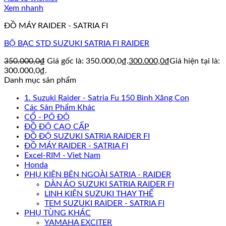
Xem nhanh
ĐỒ MÁY RAIDER - SATRIA FI
BỘ BẠC STD SUZUKI SATRIA FI RAIDER
350.000,0
₫
Giá gốc là: 350.000,0₫.
300.000,0
₫
Giá hiện tại là:
300.000,0₫.
Danh mục sản phẩm
1. Suzuki Raider - Satria Fu 150 Bình Xăng Con
Các Sản Phẩm Khác
CỔ - PÔ ĐỘ
ĐỒ ĐỘ CAO CẤP
ĐỒ ĐỘ SUZUKI SATRIA RAIDER FI
ĐỒ MÁY RAIDER - SATRIA FI
Excel-RIM - Viet Nam
Honda
PHỤ KIỆN BÊN NGOÀI SATRIA - RAIDER
DÀN ÁO SUZUKI SATRIA RAIDER FI
LINH KIỆN SUZUKI THAY THẾ
TEM SUZUKI RAIDER - SATRIA FI
PHỤ TÙNG KHÁC
YAMAHA EXCITER