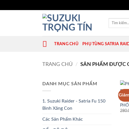
Bỏ
qua
Tìm
kiếm:
nội
dung
TRANG CHỦ
PHỤ TÙNG SATRIA RAI
TRANG CHỦ
/
SẢN PHẨM ĐƯỢC GẮ
DANH MỤC SẢN PHẨM
Giảm
LINH
1. Suzuki Raider - Satria Fu 150
PHỐ
Bình Xăng Con
280.
Các Sản Phẩm Khác