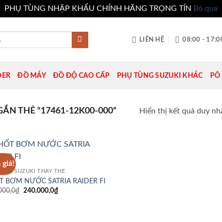
PHỤ TÙNG NHẬP KHẨU CHÍNH HÃNG TRỌNG TÍN
Bỏ qua
LIÊN HỆ
08:00 - 17:0
DER
ĐỒ MÁY
ĐỒ ĐỘ CAO CẤP
PHỤ TÙNG SUZUKI KHÁC
PÔ 
N THẺ “17461-12K00-000”
Hiển thị kết quả duy nh
 giá!
Add to
 KIỆN SUZUKI THAY THẾ
wishlist
T BƠM NƯỚC SATRIA RAIDER FI
Giá
Giá
000,0
₫
240.000,0
₫
gốc
hiện
là:
tại
280.000,0₫.
là:
240.000,0₫.