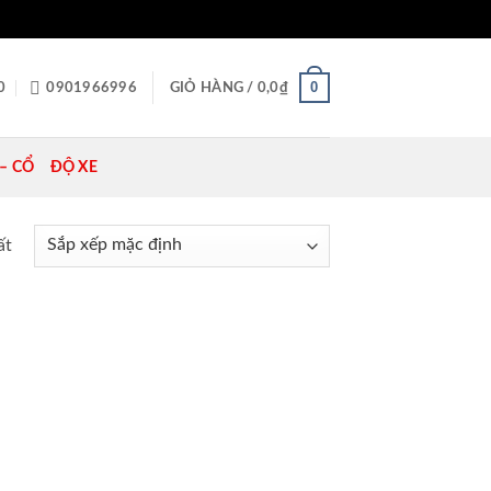
0
0
0901966996
GIỎ HÀNG /
0,0
₫
– CỔ
ĐỘ XE
ất